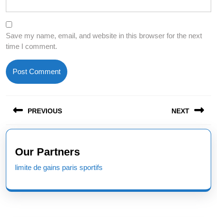
Save my name, email, and website in this browser for the next
time I comment.
Post
PREVIOUS
NEXT
navigation
Previous
Next
post:
post:
Our Partners
limite de gains paris sportifs