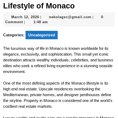
Lifestyle of Monaco
March
nekolagsc@gm
March 12, 2026
nekolagsc@gmail.com
0
|
|
12,
Comment
1:48 am
|
2026
Categories:
Uncategorized
The luxurious way of life in Monaco is known worldwide for its
elegance, exclusivity, and sophistication. This small yet iconic
destination attracts wealthy individuals, celebrities, and business
elites who seek a refined living experience in a stunning seaside
environment.
One of the most defining aspects of the Monaco lifestyle is its
high end real estate. Upscale residences overlooking the
Mediterranean, private homes, and designer penthouses define
the skyline. Property in Monaco is considered one of the world’s
costliest real estate markets.
Luxury yachts and exotic cars are a regular presence in Monaco.